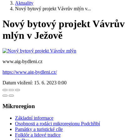
Aktuality
Nový bytový projekt Vávrův mlýn v...
Nový bytový projekt Vávrův
mlýn v Ježově
www.aig-bydleni.cz
https://www.aig-bydleni.cz/
Datum vložení:
15. 6. 2023 0:00
Mikroregion
Základní informace
Osobnosti a rodáci mikroregionu Podchřibí
Památky a turistické cíle
Folklór a lidové tradice