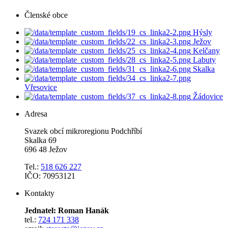
Členské obce
Hýsly
Ježov
Kelčany
Labuty
Skalka
Vřesovice
Žádovice
Adresa
Svazek obcí mikroregionu Podchříbí
Skalka 69
696 48 Ježov
Tel.:
518 626 227
IČO: 70953121
Kontakty
Jednatel: Roman Hanák
tel.:
724 171 338