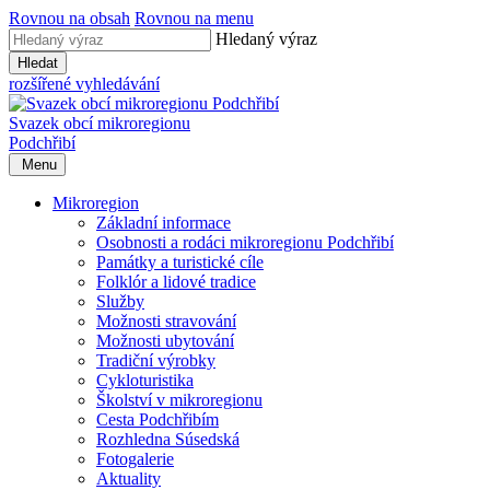
Rovnou na obsah
Rovnou na menu
Hledaný výraz
Hledat
rozšířené vyhledávání
Svazek obcí mikroregionu
Podchřibí
Menu
Mikroregion
Základní informace
Osobnosti a rodáci mikroregionu Podchřibí
Památky a turistické cíle
Folklór a lidové tradice
Služby
Možnosti stravování
Možnosti ubytování
Tradiční výrobky
Cykloturistika
Školství v mikroregionu
Cesta Podchřibím
Rozhledna Súsedská
Fotogalerie
Aktuality