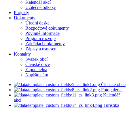
Kalendář akcí
Užitečné odkazy
Projekty
Dokumenty
Úřední deska
Rozpočtové dokumenty
Povinné informace
Program rozvoje
Zakládací dokumenty
Zápisy a usnesení
Kontakty
Svazek obcí
Členské obce
E-podatelna
Napište nám
Členské obce
Fotogalerie
Kalendář
akcí
Turistika