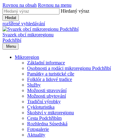
Rovnou na obsah
Rovnou na menu
Hledaný výraz
Hledat
rozšířené vyhledávání
Svazek obcí mikroregionu
Podchřibí
Menu
Mikroregion
Základní informace
Osobnosti a rodáci mikroregionu Podchřibí
Památky a turistické cíle
Folklór a lidové tradice
Služby
Možnosti stravování
Možnosti ubytování
Tradiční výrobky
Cykloturistika
Školství v mikroregionu
Cesta Podchřibím
Rozhledna Súsedská
Fotogalerie
Aktuality