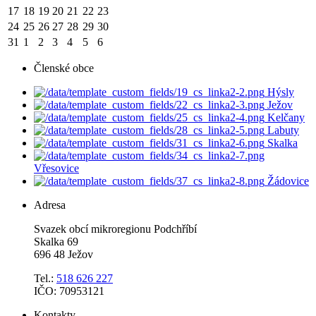
17
18
19
20
21
22
23
24
25
26
27
28
29
30
31
1
2
3
4
5
6
Členské obce
Hýsly
Ježov
Kelčany
Labuty
Skalka
Vřesovice
Žádovice
Adresa
Svazek obcí mikroregionu Podchříbí
Skalka 69
696 48 Ježov
Tel.:
518 626 227
IČO: 70953121
Kontakty