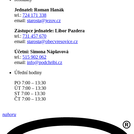
Jednatel: Roman Hanák
tel.:
724 171 338
email:
starosta@jezov.cz
Zástupce jednatele: Libor Pazdera
tel.:
731 457 670
email:
starosta@obecvresovice.cz
Účetní: Simona Náplavová
tel.:
515 902 062
email:
info@podchribi.cz
Úřední hodiny
PO 7:00 – 13:30
ÚT 7:00 – 13:30
ST 7:00 – 13:30
ČT 7:00 – 13:30
nahoru