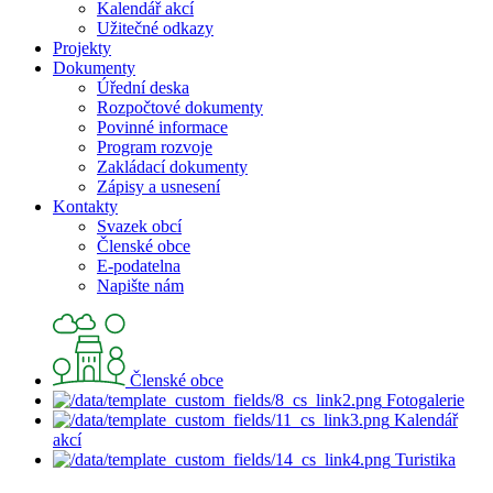
Kalendář akcí
Užitečné odkazy
Projekty
Dokumenty
Úřední deska
Rozpočtové dokumenty
Povinné informace
Program rozvoje
Zakládací dokumenty
Zápisy a usnesení
Kontakty
Svazek obcí
Členské obce
E-podatelna
Napište nám
Členské obce
Fotogalerie
Kalendář
akcí
Turistika