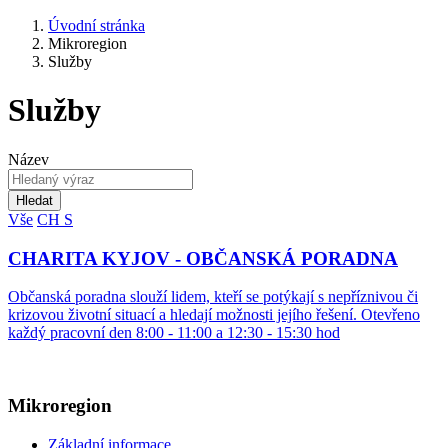
Úvodní stránka
Mikroregion
Služby
Služby
Název
Hledat
Vše
CH
S
CHARITA KYJOV - OBČANSKÁ PORADNA
Občanská poradna slouží lidem, kteří se potýkají s nepříznivou či
krizovou životní situací a hledají možnosti jejího řešení. Otevřeno
každý pracovní den 8:00 - 11:00 a 12:30 - 15:30 hod
Mikroregion
Základní informace