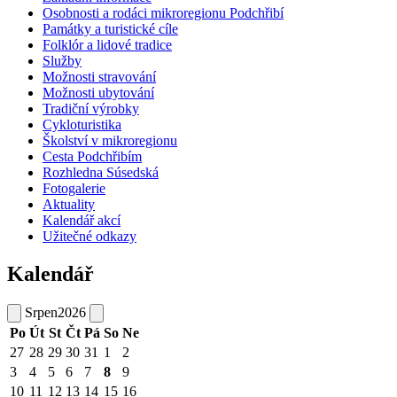
Osobnosti a rodáci mikroregionu Podchřibí
Památky a turistické cíle
Folklór a lidové tradice
Služby
Možnosti stravování
Možnosti ubytování
Tradiční výrobky
Cykloturistika
Školství v mikroregionu
Cesta Podchřibím
Rozhledna Súsedská
Fotogalerie
Aktuality
Kalendář akcí
Užitečné odkazy
Kalendář
Srpen
2026
Po
Út
St
Čt
Pá
So
Ne
27
28
29
30
31
1
2
3
4
5
6
7
8
9
10
11
12
13
14
15
16